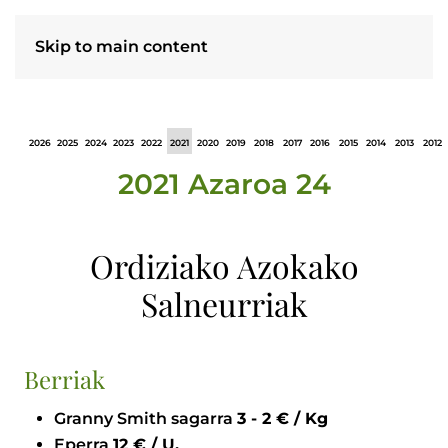
Skip to main content
2026
2025
2024
2023
2022
2021
2020
2019
2018
2017
2016
2015
2014
2013
2012
2021 Azaroa 24
Ordiziako Azokako
Salneurriak
Berriak
Granny Smith sagarra
3 - 2 € / Kg
Eperra
12 € / U.