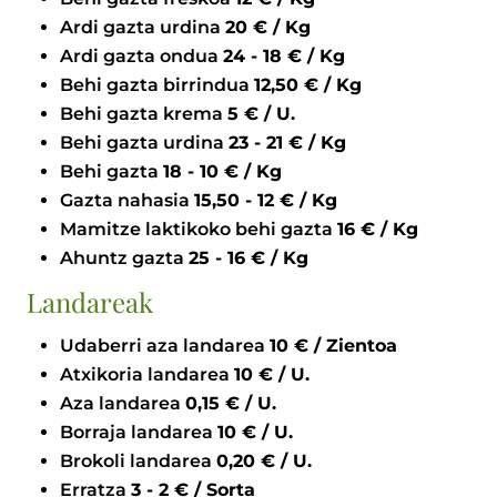
Ardi gazta urdina
20 € / Kg
Ardi gazta ondua
24 - 18 € / Kg
Behi gazta birrindua
12,50 € / Kg
Behi gazta krema
5 € / U.
Behi gazta urdina
23 - 21 € / Kg
Behi gazta
18 - 10 € / Kg
Gazta nahasia
15,50 - 12 € / Kg
Mamitze laktikoko behi gazta
16 € / Kg
Ahuntz gazta
25 - 16 € / Kg
Landareak
Udaberri aza landarea
10 € / Zientoa
Atxikoria landarea
10 € / U.
Aza landarea
0,15 € / U.
Borraja landarea
10 € / U.
Brokoli landarea
0,20 € / U.
Erratza
3 - 2 € / Sorta