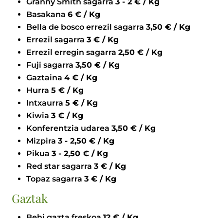
Granny Smith sagarra
3 - 2 € / Kg
Basakana
6 € / Kg
Bella de bosco errezil sagarra
3,50 € / Kg
Errezil sagarra
3 € / Kg
Errezil erregin sagarra
2,50 € / Kg
Fuji sagarra
3,50 € / Kg
Gaztaina
4 € / Kg
Hurra
5 € / Kg
Intxaurra
5 € / Kg
Kiwia
3 € / Kg
Konferentzia udarea
3,50 € / Kg
Mizpira
3 - 2,50 € / Kg
Pikua
3 - 2,50 € / Kg
Red star sagarra
3 € / Kg
Topaz sagarra
3 € / Kg
Gaztak
Behi gazta freskoa
12 € / Kg