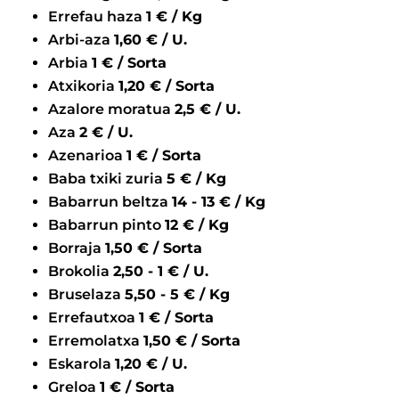
Errefau haza
1 € / Kg
Arbi-aza
1,60 € / U.
Arbia
1 € / Sorta
Atxikoria
1,20 € / Sorta
Azalore moratua
2,5 € / U.
Aza
2 € / U.
Azenarioa
1 € / Sorta
Baba txiki zuria
5 € / Kg
Babarrun beltza
14 - 13 € / Kg
Babarrun pinto
12 € / Kg
Borraja
1,50 € / Sorta
Brokolia
2,50 - 1 € / U.
Bruselaza
5,50 - 5 € / Kg
Errefautxoa
1 € / Sorta
Erremolatxa
1,50 € / Sorta
Eskarola
1,20 € / U.
Greloa
1 € / Sorta