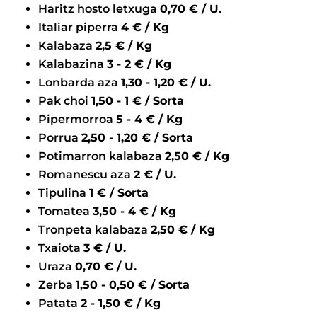
Haritz hosto letxuga
0,70 € / U.
Italiar piperra
4 € / Kg
Kalabaza
2,5 € / Kg
Kalabazina
3 - 2 € / Kg
Lonbarda aza
1,30 - 1,20 € / U.
Pak choi
1,50 - 1 € / Sorta
Pipermorroa
5 - 4 € / Kg
Porrua
2,50 - 1,20 € / Sorta
Potimarron kalabaza
2,50 € / Kg
Romanescu aza
2 € / U.
Tipulina
1 € / Sorta
Tomatea
3,50 - 4 € / Kg
Tronpeta kalabaza
2,50 € / Kg
Txaiota
3 € / U.
Uraza
0,70 € / U.
Zerba
1,50 - 0,50 € / Sorta
Patata
2 - 1,50 € / Kg