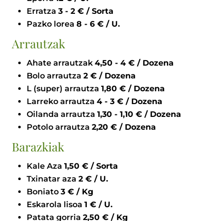
Erratza
3 - 2 € / Sorta
Pazko lorea
8 - 6 € / U.
Arrautzak
Ahate arrautzak
4,50 - 4 € / Dozena
Bolo arrautza
2 € / Dozena
L (super) arrautza
1,80 € / Dozena
Larreko arrautza
4 - 3 € / Dozena
Oilanda arrautza
1,30 - 1,10 € / Dozena
Potolo arrautza
2,20 € / Dozena
Barazkiak
Kale Aza
1,50 € / Sorta
Txinatar aza
2 € / U.
Boniato
3 € / Kg
Eskarola lisoa
1 € / U.
Patata gorria
2,50 € / Kg