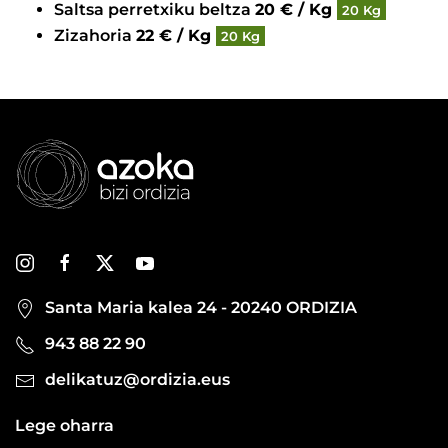
Saltsa perretxiku beltza
20 € / Kg
20 Kg
Zizahoria
22 € / Kg
20 Kg
Santa Maria kalea 24 - 20240 ORDIZIA
943 88 22 90
delikatuz@ordizia.eus
Lege oharra