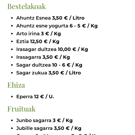
Bestelakoak
Ahuntz Esnea
3,50 € / Litro
Ahuntz esne yogurta
6 - 5 € / Kg
Arto irina
3 € / Kg
Eztia
12,50 € / Kg
Irasagar dultzea
10,00 € / Kg
Irasagarra
3,50 € / Kg
Sagar dultzea
10 - 6 € / Kg
Sagar zukua
3,50 € / Litro
Ehiza
Eperra
12 € / U.
Fruituak
Junbo sagarra
3 € / Kg
Jubille sagarra
3,50 € / Kg