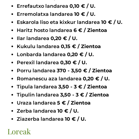
Errefautxo landarea
0,10 € / U.
Erremolatxa landarea
10 € / U.
Eskarola liso eta kixkur landarea
10 € / U.
Haritz hosto landarea
6 € / Zientoa
Ilar landarea
0,20 € / U.
Kukulu landarea
0,15 € / Zientoa
Lonbarda landarea
0,20 € / U.
Perexil landarea
0,30 € / U.
Porru landarea
370 - 3,50 € / Zientoa
Romanescu aza landarea
0,20 € / U.
Tipula landarea
3,50 - 3 € / Zientoa
Tipulin landarea
3,50 - 3 € / Zientoa
Uraza landarea
5 € / Zientoa
Zerba landarea
10 € / U.
Ziazerba landarea
10 € / U.
Loreak