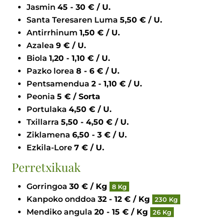
Jasmin
45 - 30 € / U.
Santa Teresaren Luma
5,50 € / U.
Antirrhinum
1,50 € / U.
Azalea
9 € / U.
Biola
1,20 - 1,10 € / U.
Pazko lorea
8 - 6 € / U.
Pentsamendua
2 - 1,10 € / U.
Peonia
5 € / Sorta
Portulaka
4,50 € / U.
Txillarra
5,50 - 4,50 € / U.
Ziklamena
6,50 - 3 € / U.
Ezkila-Lore
7 € / U.
Perretxikuak
Gorringoa
30 € / Kg
8 Kg
Kanpoko onddoa
32 - 12 € / Kg
230 Kg
Mendiko angula
20 - 15 € / Kg
26 Kg