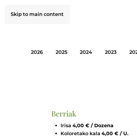
Skip to main content
2026
2025
2024
2023
20
Berriak
Irisa
4,00 € / Dozena
Koloretako kala
4,00 € / U.