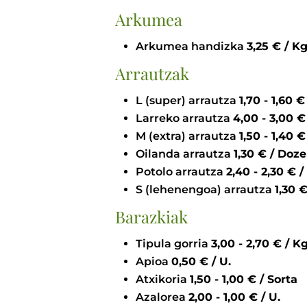
Arkumea
Arkumea handizka
3,25 € / K
Arrautzak
L (super) arrautza
1,7
Larreko arrautza
4,0
M (extra) arrautza
1,5
Oilanda arrautza
1,30 € / Do
Potolo arrautza
2,40 -
S (lehenengoa) arrautza
1
Barazkiak
Tipula gorria
3,00 - 2,70 € / K
Apioa
0,50 € / U.
Atxikoria
1,50 - 1,00 € / Sorta
Azalorea
2,00 - 1,00 € / U.