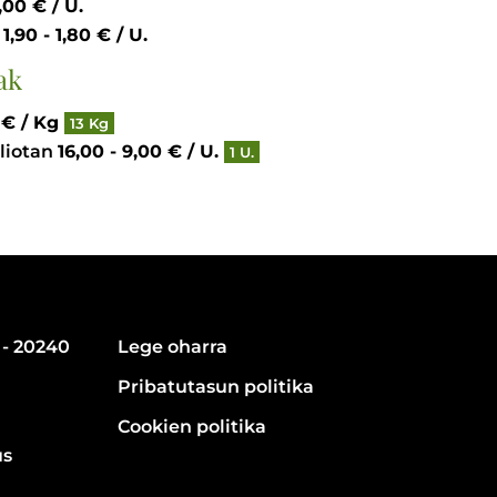
4,00 € / U.
a
1,90 - 1,80 € / U.
ak
85,00 € / Kg
13 Kg
liotan
16,00 - 9,00 € / U.
1 U.
 - 20240
Lege oharra
Pribatutasun politika
Cookien politika
us