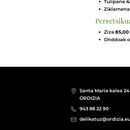
Tulipana
Ziklamen
Perretxiku
Ziza
Onddoak o
Santa Maria kalea 24
ORDIZIA
943 88 22 90
delikatuz@ordizia.e