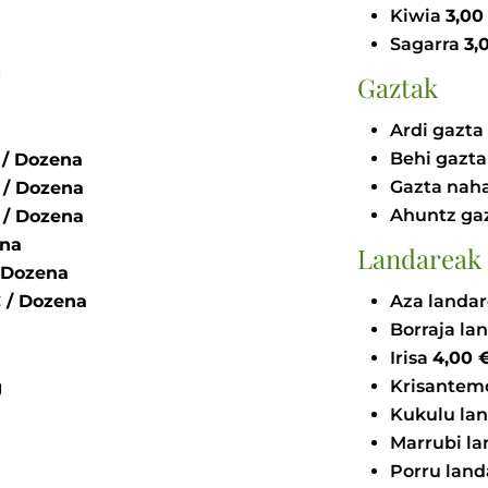
Kiwia
Sagarra
g
Gaztak
Ardi gazta
Behi gazt
0 - 1,60 € / Dozena
Gazta nah
0 - 3,00 € / Dozena
Ahuntz ga
0 - 1,40 € / Dozena
zena
Landareak
 2,30 € / Dozena
,30 € / Dozena
Aza landa
Borraja la
Irisa
4
Krisante
g
Kukulu la
Marrubi l
Porru lan