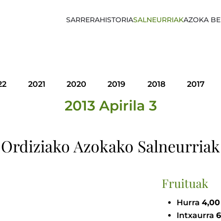
SARRERA
HISTORIA
SALNEURRIAK
AZOKA BE
22
2021
2020
2019
2018
2017
2013 Apirila 3
Ordiziako Azokako Salneurriak
Fruituak
Hurra
Intxaurra