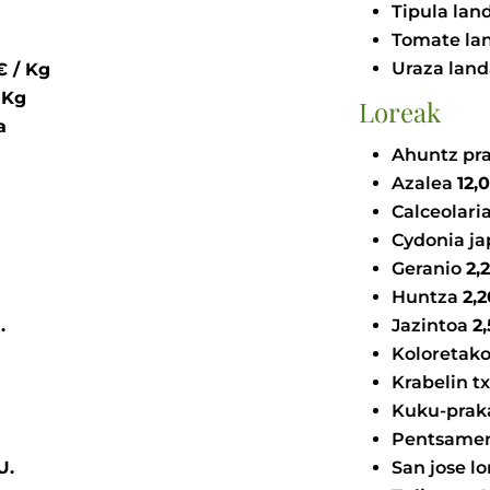
Tipula lan
Tomate la
Uraza lan
,00 - 10,00 € / Kg
00 € / Kg
Loreak
ta
Ahuntz pr
Azalea
Calceolari
Cydonia j
Geranio
Huntza
U.
Jazintoa
Koloretako
Krabelin t
Kuku-pra
Pentsame
€ / U.
San jose l