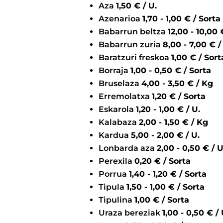
Aza
1,50 € / U.
Azenarioa
1,70 - 1,00 € / Sorta
Babarrun beltza
12
Babarrun zuria
8,00 - 7,
Baratzuri freskoa
1,00 € / Sor
Borraja
1,00 - 0,50 € / Sorta
Bruselaza
4,00 - 3,50 € / Kg
Erremolatxa
1,20 € / Sorta
Eskarola
1,20 - 1,00 € / U.
Kalabaza
2,00 - 1,50 € / Kg
Kardua
5,00 - 2,00 € / U.
Lonbarda aza
2,00 - 0,50 € / 
Perexila
0,20 € / Sorta
Porrua
1,40 - 1,20 € / Sorta
Tipula
1,50 - 1,00 € / Sorta
Tipulina
1,00 € / Sorta
Uraza bereziak
1,00 - 0,50 