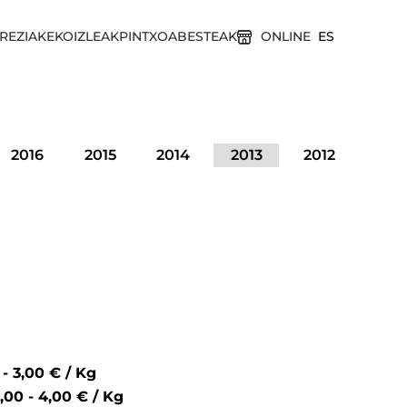
REZIAK
EKOIZLEAK
PINTXOA
BESTEAK
ONLINE
ES
2016
2015
2014
2013
2012
4,00 - 3,00 € / Kg
6,00 - 4,00 € / Kg