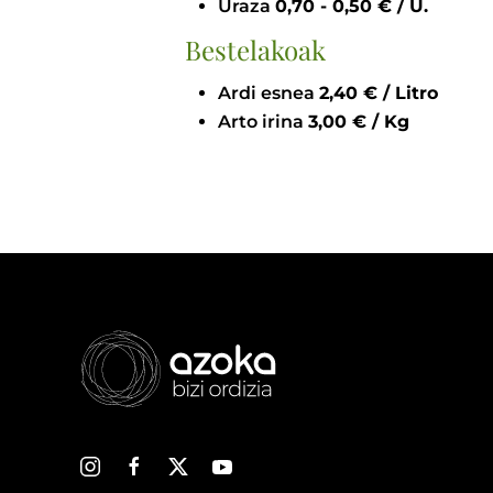
Uraza
0,70 - 0,50 € / U.
Bestelakoak
Ardi esnea
2,40 € / Litro
Arto irina
3,00 € / Kg