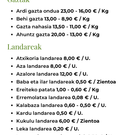
Ardi gazta ondua
23,00 - 16,00 € / Kg
Behi gazta
13,00 - 8,90 € / Kg
Gazta nahasia
13,50 - 11,00 € / Kg
Ahuntz gazta
20,00 - 13,00 € / Kg
Landareak
Atxikoria landarea
8,00 € / U.
Aza landarea
8,00 € / U.
Azalore landarea
12,00 € / U.
Baba eta ilar landareak
0,50 € / Zientoa
Ereiteko patata
1,00 - 0,60 € / Kg
Erremolatxa landarea
0,08 € / U.
Kalabaza landarea
0,60 - 0,50 € / U.
Kardu landarea
0,50 € / U.
Kukulu landarea
6,00 € / Zientoa
Leka landarea
0,20 € / U.