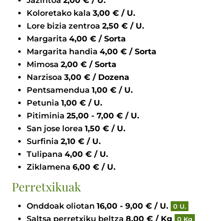
Jazintoa
2,00 € / U.
Koloretako kala
3,00 € / U.
Lore bizia zentroa
2,50 € / U.
Margarita
4,00 € / Sorta
Margarita handia
4,00 € / Sorta
Mimosa
2,00 € / Sorta
Narzisoa
3,00 € / Dozena
Pentsamendua
1,00 € / U.
Petunia
1,00 € / U.
Pitiminia
25,00 - 7,00 € / U.
San jose lorea
1,50 € / U.
Surfinia
2,10 € / U.
Tulipana
4,00 € / U.
Ziklamena
6,00 € / U.
Perretxikuak
Onddoak oliotan
16,00 - 9,00 € / U.
0 U.
Saltsa perretxiku beltza
8,00 € / Kg
0 Kg