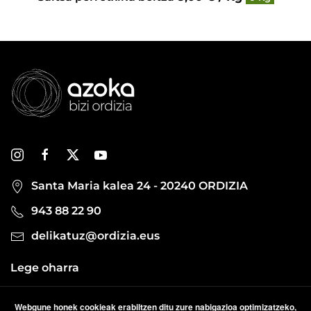
Santa Maria kalea 24 - 20240 ORDIZIA
943 88 22 90
delikatuz@ordizia.eus
Lege oharra
Pribatutasun politika
Webgune honek cookieak erabiltzen ditu zure nabigazioa optimizatzeko,