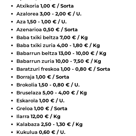
Atxikoria
1,00 € / Sorta
Azalorea
3,00 - 2,00 € / U.
Aza
1,50 - 1,00 € / U.
Azenarioa
0,50 € / Sorta
Baba txiki beltza
7,00 € / Kg
Baba txiki zuria
4,00 - 1,80 € / Kg
Babarrun beltza
13,00 - 10,00 € / Kg
Babarrun zuria
10,00 - 7,50 € / Kg
Baratzuri freskoa
1,00 - 0,80 € / Sorta
Borraja
1,00 € / Sorta
Brokolia
1,50 - 0,80 € / U.
Bruselaza
5,00 - 4,00 € / Kg
Eskarola
1,00 € / U.
Greloa
1,00 € / Sorta
Ilarra
12,00 € / Kg
Kalabaza
2,50 - 1,30 € / Kg
Kukulua
0,60 € / U.