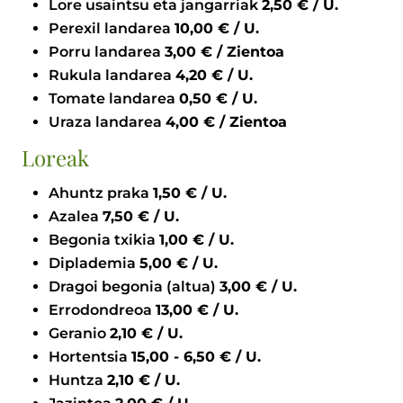
Lore usaintsu eta jangarriak
2,50 € / U.
Perexil landarea
10,00 € / U.
Porru landarea
3,00 € / Zientoa
Rukula landarea
4,20 € / U.
Tomate landarea
0,50 € / U.
Uraza landarea
4,00 € / Zientoa
Loreak
Ahuntz praka
1,50 € / U.
Azalea
7,50 € / U.
Begonia txikia
1,00 € / U.
Diplademia
5,00 € / U.
Dragoi begonia (altua)
3,00 € / U.
Errodondreoa
13,00 € / U.
Geranio
2,10 € / U.
Hortentsia
15,00 - 6,50 € / U.
Huntza
2,10 € / U.