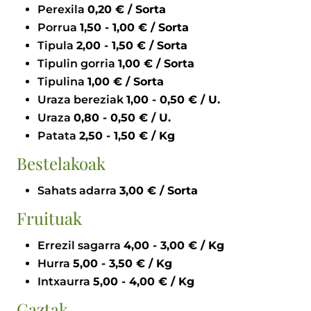
Perexila
0,20 € / Sorta
Porrua
1,50 - 1,00 € / Sorta
Tipula
2,00 - 1,50 € / Sorta
Tipulin gorria
1,00 € / Sorta
Tipulina
1,00 € / Sorta
Uraza bereziak
1,00 - 0,50 € / U.
Uraza
0,80 - 0,50 € / U.
Patata
2,50 - 1,50 € / Kg
Bestelakoak
Sahats adarra
3,00 € / Sorta
Fruituak
Errezil sagarra
4,00 - 3,00 € / Kg
Hurra
5,00 - 3,50 € / Kg
Intxaurra
5,00 - 4,00 € / Kg
Gaztak