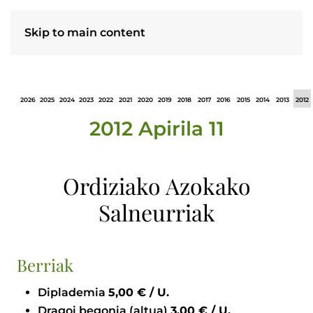
Skip to main content
2026
2025
2024
2023
2022
2021
2020
2019
2018
2017
2016
2015
2014
2013
2012
2012 Apirila 11
Ordiziako Azokako
Salneurriak
Berriak
Diplademia
5,00 € / U.
Dragoi begonia (altua)
3,00 € / U.