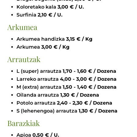
Koloretako kala
3,00 € / U.
Surfinia
2,10 € / U.
Arkumea
Arkumea handizka
3,15 € / Kg
Arkumea
3,00 € / Kg
Arrautzak
L (super) arrautza
1,70 - 1,60 € / Dozena
Larreko arrautza
4,00 - 3,00 € / Dozena
M (extra) arrautza
1,50 - 1,40 € / Dozena
Oilanda arrautza
1,30 € / Dozena
Potolo arrautza
2,40 - 2,30 € / Dozena
S (lehenengoa) arrautza
1,30 € / Dozena
Barazkiak
Apioa
0,50 € / U.