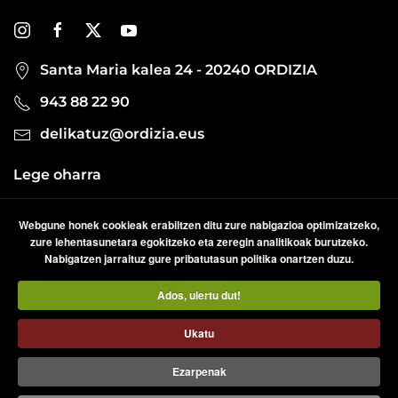
Santa Maria kalea 24 - 20240 ORDIZIA
943 88 22 90
delikatuz@ordizia.eus
Lege oharra
Pribatutasun politika
Webgune honek cookieak erabiltzen ditu zure nabigazioa optimizatzeko,
Cookien politika
zure lehentasunetara egokitzeko eta zeregin analitikoak burutzeko.
Nabigatzen jarraituz gure pribatutasun politika onartzen duzu.
Ados, ulertu dut!
Ukatu
Ezarpenak