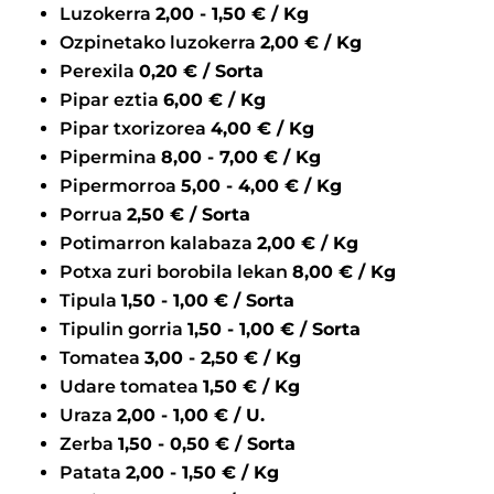
Luzokerra
2,00 - 1,50 € / Kg
Ozpinetako luzokerra
2,00 € / Kg
Perexila
0,20 € / Sorta
Pipar eztia
6,00 € / Kg
Pipar txorizorea
4,00 € / Kg
Pipermina
8,00 - 7,00 € / Kg
Pipermorroa
5,00 - 4,00 € / Kg
Porrua
2,50 € / Sorta
Potimarron kalabaza
2,00 € / Kg
Potxa zuri borobila lekan
8,00 € / Kg
Tipula
1,50 - 1,00 € / Sorta
Tipulin gorria
1,50 - 1,00 € / Sorta
Tomatea
3,00 - 2,50 € / Kg
Udare tomatea
1,50 € / Kg
Uraza
2,00 - 1,00 € / U.
Zerba
1,50 - 0,50 € / Sorta
Patata
2,00 - 1,50 € / Kg