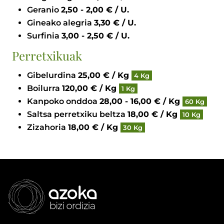
Geranio
2,50 - 2,00 € / U.
Gineako alegria
3,30 € / U.
Surfinia
3,00 - 2,50 € / U.
Perretxikuak
Gibelurdina
25,00 € / Kg
4 Kg
Boilurra
120,00 € / Kg
1 Kg
Kanpoko onddoa
28,00 - 16,00 € / Kg
60 Kg
Saltsa perretxiku beltza
18,00 € / Kg
10 Kg
Zizahoria
18,00 € / Kg
30 Kg