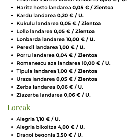
Haritz hosto landarea
0,05 € / Zientoa
Kardu landarea
0,20 € / U.
Kukulu landarea
0,05 € / Zientoa
Lollo landarea
0,05 € / Zientoa
Lonbarda landarea
10,00 € / U.
Perexil landarea
1,00 € / U.
Porru landarea
0,04 € / Zientoa
Romanescu aza landarea
10,00 € / U.
Tipula landarea
1,00 € / Zientoa
Uraza landarea
0,05 € / Zientoa
Zerba landarea
0,06 € / U.
Ziazerba landarea
0,06 € / U.
Loreak
Alegria
1,10 € / U.
Alegria bikoitza
4,00 € / U.
Dragoi begonia
3,50 € / U.