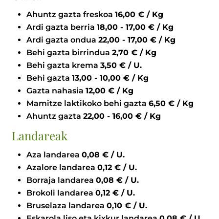
Ahuntz gazta freskoa
16,00 € / Kg
Ardi gazta berria
18,00 - 17,00 € / Kg
Ardi gazta ondua
22,00 - 17,00 € / Kg
Behi gazta birrindua
2,70 € / Kg
Behi gazta krema
3,50 € / U.
Behi gazta
13,00 - 10,00 € / Kg
Gazta nahasia
12,00 € / Kg
Mamitze laktikoko behi gazta
6,50 € / Kg
Ahuntz gazta
22,00 - 16,00 € / Kg
Landareak
Aza landarea
0,08 € / U.
Azalore landarea
0,12 € / U.
Borraja landarea
0,08 € / U.
Brokoli landarea
0,12 € / U.
Bruselaza landarea
0,10 € / U.
Eskarola liso eta kixkur landarea
0,08 € / U.