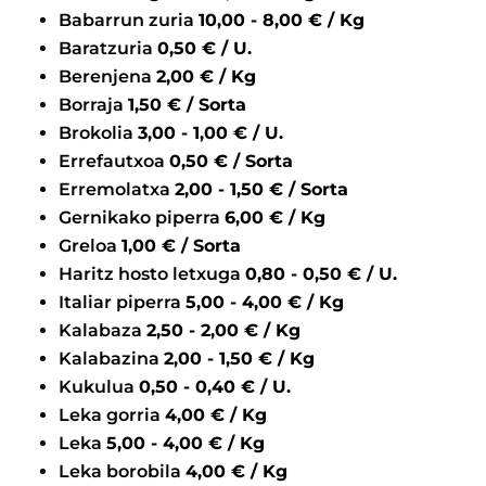
Babarrun zuria
10,00 - 8,00 € / Kg
Baratzuria
0,50 € / U.
Berenjena
2,00 € / Kg
Borraja
1,50 € / Sorta
Brokolia
3,00 - 1,00 € / U.
Errefautxoa
0,50 € / Sorta
Erremolatxa
2,00 - 1,50 € / Sorta
Gernikako piperra
6,00 € / Kg
Greloa
1,00 € / Sorta
Haritz hosto letxuga
0,80 - 0,50 € / U.
Italiar piperra
5,00 - 4,00 € / Kg
Kalabaza
2,50 - 2,00 € / Kg
Kalabazina
2,00 - 1,50 € / Kg
Kukulua
0,50 - 0,40 € / U.
Leka gorria
4,00 € / Kg
Leka
5,00 - 4,00 € / Kg
Leka borobila
4,00 € / Kg