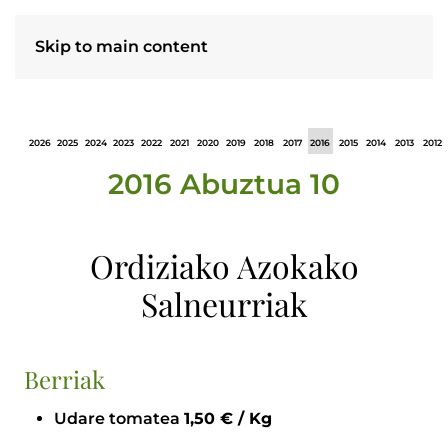
Skip to main content
2026
2025
2024
2023
2022
2021
2020
2019
2018
2017
2016
2015
2014
2013
2012
2016 Abuztua 10
Ordiziako Azokako
Salneurriak
Berriak
Udare tomatea
1,50 € / Kg