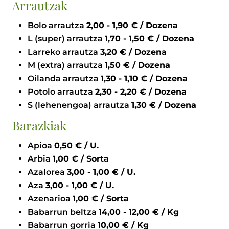
Arrautzak
Bolo arrautza
2,00 - 1,90 € / Dozena
L (super) arrautza
1,70 - 1,50 € / Dozena
Larreko arrautza
3,20 € / Dozena
M (extra) arrautza
1,50 € / Dozena
Oilanda arrautza
1,30 - 1,10 € / Dozena
Potolo arrautza
2,30 - 2,20 € / Dozena
S (lehenengoa) arrautza
1,30 € / Dozena
Barazkiak
Apioa
0,50 € / U.
Arbia
1,00 € / Sorta
Azalorea
3,00 - 1,00 € / U.
Aza
3,00 - 1,00 € / U.
Azenarioa
1,00 € / Sorta
Babarrun beltza
14,00 - 12,00 € / Kg
Babarrun gorria
10,00 € / Kg