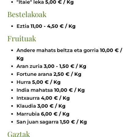
"Itaie" leka
5,00 € / Kg
Bestelakoak
Eztia
11,00 - 4,50 € / Kg
Fruituak
Andere mahats beltza eta gorria
10,00 € /
Kg
Aran zuria
3,00 - 1,50 € / Kg
Fortune arana
2,50 € / Kg
Hurra
5,00 € / Kg
India mahatsa
10,00 € / Kg
Intxaurra
4,00 € / Kg
Klaudia
3,00 € / Kg
Marrubia
6,00 € / Kg
San juan sagarra
1,50 € / Kg
Gaztak