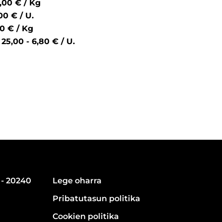
5,00 € / Kg
4,00 € / U.
4,00 € / Kg
a
25,00 - 6,80 € / U.
 - 20240
Lege oharra
Pribatutasun politika
Cookien politika