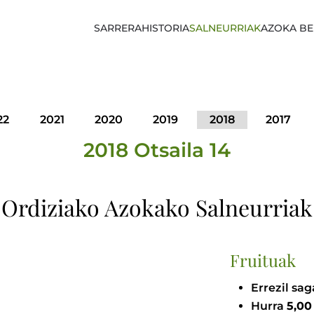
SARRERA
HISTORIA
SALNEURRIAK
AZOKA BE
22
2021
2020
2019
2018
2017
2018 Otsaila 14
Ordiziako Azokako Salneurriak
Fruituak
Errezil sa
Hurra