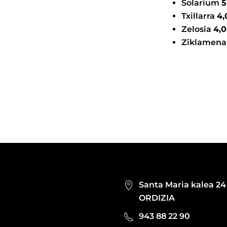
Solarium
Txillarra
Zelosia
Ziklamen
Santa Maria kalea 24
ORDIZIA
943 88 22 90