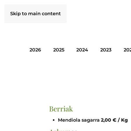
Skip to main content
2026
2025
2024
2023
20
Berriak
Mendiola sagarra
2,00 € / Kg