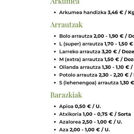
Arkumea
Arkumea handizka
3,46 € / K
Arrautzak
Bolo arrautza
2,00 - 1,90
L (super) arrautza
1,7
Larreko arrautza
3,20 € / Do
M (extra) arrautza
1,50 € / D
Oilanda arrautza
1,30 -
Potolo arrautza
2,30 - 
S (lehenengoa) arrautza
1
Barazkiak
Apioa
0,50 € / U.
Atxikoria
1,00 - 0,75 € / Sorta
Azalorea
2,50 - 1,00 € / U.
Aza
2,00 - 1,00 € / U.