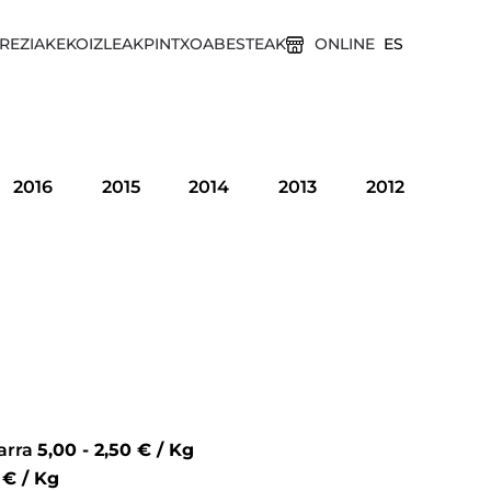
REZIAK
EKOIZLEAK
PINTXOA
BESTEAK
ONLINE
ES
2016
2015
2014
2013
2012
garra
5,00 - 2,50 € / Kg
5,00 € / Kg