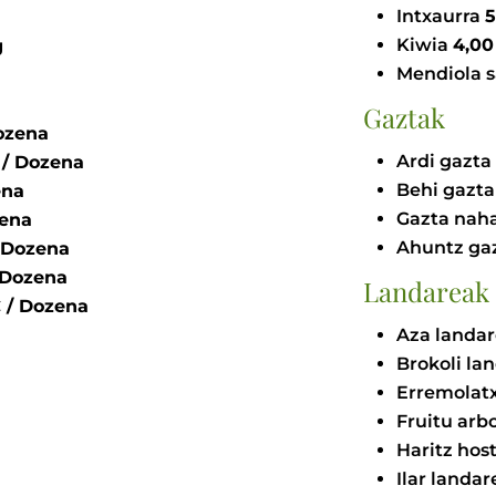
Intxaurra
Kiwia
g
Mendiola 
Gaztak
 € / Dozena
Ardi gazt
0 - 1,50 € / Dozena
Behi gazt
zena
Gazta nah
ozena
Ahuntz ga
 1,10 € / Dozena
2,20 € / Dozena
Landareak
,30 € / Dozena
Aza landa
Brokoli la
Erremolat
Fruitu arb
Haritz hos
Ilar landa