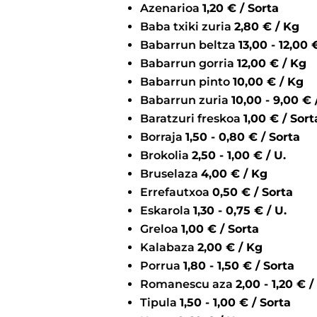
Azenarioa
1,20 € / Sorta
Baba txiki zuria
2,80 € / Kg
Babarrun beltza
13,
Babarrun gorria
12,00 € / Kg
Babarrun pinto
10,00 € / Kg
Babarrun zuria
10,00 -
Baratzuri freskoa
1,00 € / Sor
Borraja
1,50 - 0,80 € / Sorta
Brokolia
2,50 - 1,00 € / U.
Bruselaza
4,00 € / Kg
Errefautxoa
0,50 € / Sorta
Eskarola
1,30 - 0,75 € / U.
Greloa
1,00 € / Sorta
Kalabaza
2,00 € / Kg
Porrua
1,80 - 1,50 € / Sorta
Romanescu aza
2,00 - 1,20
Tipula
1,50 - 1,00 € / Sorta