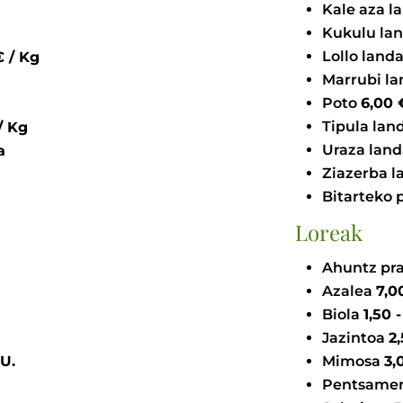
Kale aza l
Kukulu la
Lollo land
00 - 12,00 € / Kg
Marrubi l
Poto
6
Tipula lan
 9,00 € / Kg
Uraza lan
ta
Ziazerba 
Bitarteko 
Loreak
Ahuntz pr
Azalea
Biola
Jazintoa
 € / U.
Mimosa
Pentsame