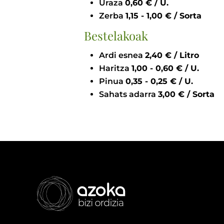
Uraza
0,60 € / U.
Zerba
1,15 - 1,00 € / Sorta
Bestelakoak
Ardi esnea
2,40 € / Litro
Haritza
1,00 - 0,60 € / U.
Pinua
0,35 - 0,25 € / U.
Sahats adarra
3,00 € / Sorta