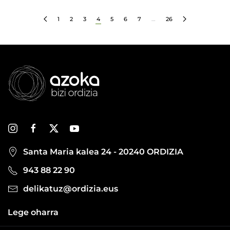
1
2
3
4
5
6
7
…
26
Santa Maria kalea 24 - 20240 ORDIZIA
943 88 22 90
delikatuz@ordizia.eus
Lege oharra