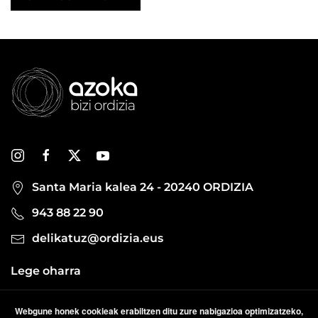
Santa Maria kalea 24 - 20240 ORDIZIA
943 88 22 90
delikatuz@ordizia.eus
Lege oharra
Pribatutasun politika
Webgune honek cookieak erabiltzen ditu zure nabigazioa optimizatzeko,