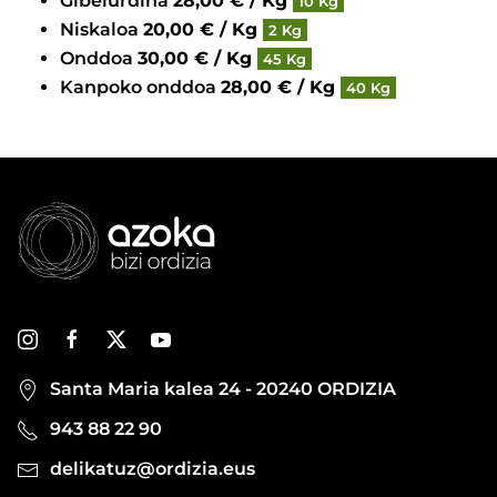
Gibelurdina
28,00 € / Kg
10 Kg
Niskaloa
20,00 € / Kg
2 Kg
Onddoa
30,00 € / Kg
45 Kg
Kanpoko onddoa
28,00 € / Kg
40 Kg
Santa Maria kalea 24 - 20240 ORDIZIA
943 88 22 90
delikatuz@ordizia.eus