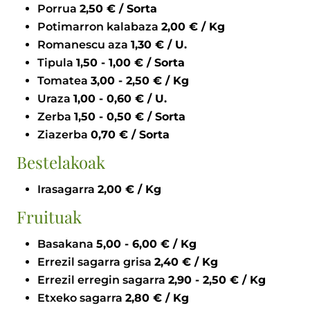
Porrua
2,50 € / Sorta
Potimarron kalabaza
2,00 € / Kg
Romanescu aza
1,30 € / U.
Tipula
1,50 - 1,00 € / Sorta
Tomatea
3,00 - 2,50 € / Kg
Uraza
1,00 - 0,60 € / U.
Zerba
1,50 - 0,50 € / Sorta
Ziazerba
0,70 € / Sorta
Bestelakoak
Irasagarra
2,00 € / Kg
Fruituak
Basakana
5,00 - 6,00 € / Kg
Errezil sagarra grisa
2,40 € / Kg
Errezil erregin sagarra
2,90 - 2,50 € / Kg
Etxeko sagarra
2,80 € / Kg