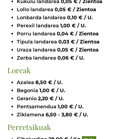
Kukulu landarea
0,05 € / Zientoa
Lollo landarea
0,05 € / Zientoa
Lonbarda landarea
0,10 € / U.
Perexil landarea
1,00 € / U.
Porru landarea
0,04 € / Zientoa
Tipula landarea
0,03 € / Zientoa
Uraza landarea
0,05 € / Zientoa
Zerba landarea
0,06 € / U.
Loreak
Azalea
8,50 € / U.
Begonia
1,00 € / U.
Geranio
2,20 € / U.
Pentsamendua
1,00 € / U.
Ziklamena
6,50 - 3,80 € / U.
Perretxikuak