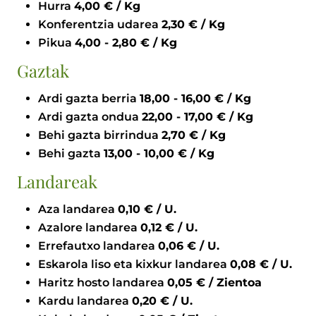
Hurra
4,00 € / Kg
Konferentzia udarea
2,30 € / Kg
Pikua
4,00 - 2,80 € / Kg
Gaztak
Ardi gazta berria
18,00 - 16,00 € / Kg
Ardi gazta ondua
22,00 - 17,00 € / Kg
Behi gazta birrindua
2,70 € / Kg
Behi gazta
13,00 - 10,00 € / Kg
Landareak
Aza landarea
0,10 € / U.
Azalore landarea
0,12 € / U.
Errefautxo landarea
0,06 € / U.
Eskarola liso eta kixkur landarea
0,08 € / U.
Haritz hosto landarea
0,05 € / Zientoa
Kardu landarea
0,20 € / U.