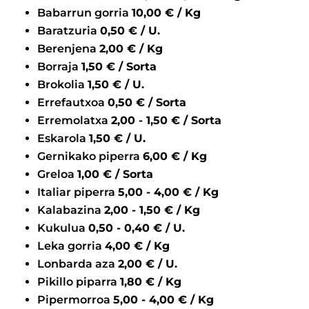
Babarrun gorria
10,00 € / Kg
Baratzuria
0,50 € / U.
Berenjena
2,00 € / Kg
Borraja
1,50 € / Sorta
Brokolia
1,50 € / U.
Errefautxoa
0,50 € / Sorta
Erremolatxa
2,00 - 1,50 € / Sorta
Eskarola
1,50 € / U.
Gernikako piperra
6,00 € / Kg
Greloa
1,00 € / Sorta
Italiar piperra
5,00 - 4,00 € / Kg
Kalabazina
2,00 - 1,50 € / Kg
Kukulua
0,50 - 0,40 € / U.
Leka gorria
4,00 € / Kg
Lonbarda aza
2,00 € / U.
Pikillo piparra
1,80 € / Kg
Pipermorroa
5,00 - 4,00 € / Kg