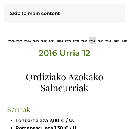
Skip to main content
2026
2025
2024
2023
2022
2021
2020
2019
2018
2017
2016
2015
2014
2013
2012
2016 Urria 12
Ordiziako Azokako
Salneurriak
Berriak
Lonbarda aza
2,00 € / U.
Romanescu aza
1,30 € / U.