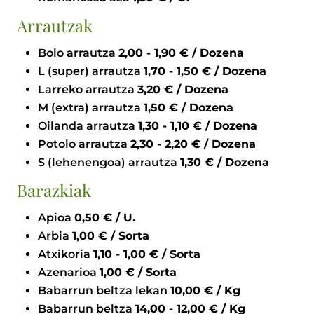
Arrautzak
Bolo arrautza
2,00 - 1,90 € / Dozena
L (super) arrautza
1,70 - 1,50 € / Dozena
Larreko arrautza
3,20 € / Dozena
M (extra) arrautza
1,50 € / Dozena
Oilanda arrautza
1,30 - 1,10 € / Dozena
Potolo arrautza
2,30 - 2,20 € / Dozena
S (lehenengoa) arrautza
1,30 € / Dozena
Barazkiak
Apioa
0,50 € / U.
Arbia
1,00 € / Sorta
Atxikoria
1,10 - 1,00 € / Sorta
Azenarioa
1,00 € / Sorta
Babarrun beltza lekan
10,00 € / Kg
Babarrun beltza
14,00 - 12,00 € / Kg